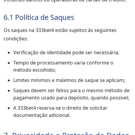
6.1 Política de Saques
Os saques na 333bet4 estão sujeitos às seguintes
condições:
Verificação de identidade pode ser necessária;
Tempo de processamento varia conforme o
método escolhido;
Limites mínimos e máximos de saque se aplicam;
Saques devem ser feitos para o mesmo método de
pagamento usado para depósito, quando possível;
A 333bet4 reserva-se o direito de solicitar
documentação adicional.