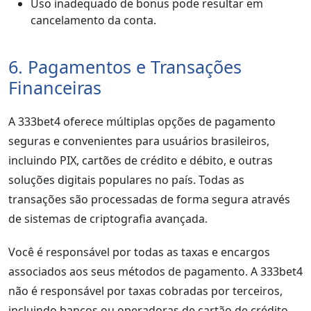
Uso inadequado de bonus pode resultar em
cancelamento da conta.
6. Pagamentos e Transações
Financeiras
A 333bet4 oferece múltiplas opções de pagamento
seguras e convenientes para usuários brasileiros,
incluindo PIX, cartões de crédito e débito, e outras
soluções digitais populares no país. Todas as
transações são processadas de forma segura através
de sistemas de criptografia avançada.
Você é responsável por todas as taxas e encargos
associados aos seus métodos de pagamento. A 333bet4
não é responsável por taxas cobradas por terceiros,
incluindo bancos ou operadoras de cartão de crédito.