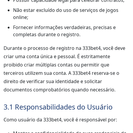
Possuir capacidade legal para celebrar contratos;
Não estar excluído do uso de serviços de jogos
online;
Fornecer informações verdadeiras, precisas e
completas durante o registro.
Durante o processo de registro na 333bet4, você deve
criar uma conta única e pessoal. É estritamente
proibido criar múltiplas contas ou permitir que
terceiros utilizem sua conta. A 333bet4 reserva-se o
direito de verificar sua identidade e solicitar
documentos comprobatórios quando necessário.
3.1 Responsabilidades do Usuário
Como usuário da 333bet4, você é responsável por: