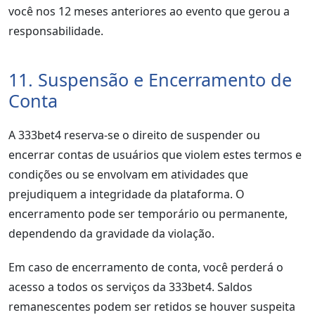
você nos 12 meses anteriores ao evento que gerou a
responsabilidade.
11. Suspensão e Encerramento de
Conta
A 333bet4 reserva-se o direito de suspender ou
encerrar contas de usuários que violem estes termos e
condições ou se envolvam em atividades que
prejudiquem a integridade da plataforma. O
encerramento pode ser temporário ou permanente,
dependendo da gravidade da violação.
Em caso de encerramento de conta, você perderá o
acesso a todos os serviços da 333bet4. Saldos
remanescentes podem ser retidos se houver suspeita