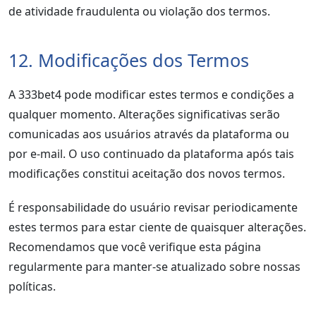
de atividade fraudulenta ou violação dos termos.
12. Modificações dos Termos
A 333bet4 pode modificar estes termos e condições a
qualquer momento. Alterações significativas serão
comunicadas aos usuários através da plataforma ou
por e-mail. O uso continuado da plataforma após tais
modificações constitui aceitação dos novos termos.
É responsabilidade do usuário revisar periodicamente
estes termos para estar ciente de quaisquer alterações.
Recomendamos que você verifique esta página
regularmente para manter-se atualizado sobre nossas
políticas.