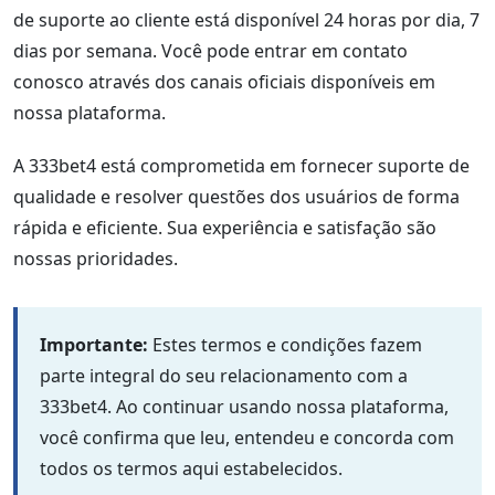
de suporte ao cliente está disponível 24 horas por dia, 7
dias por semana. Você pode entrar em contato
conosco através dos canais oficiais disponíveis em
nossa plataforma.
A 333bet4 está comprometida em fornecer suporte de
qualidade e resolver questões dos usuários de forma
rápida e eficiente. Sua experiência e satisfação são
nossas prioridades.
Importante:
Estes termos e condições fazem
parte integral do seu relacionamento com a
333bet4. Ao continuar usando nossa plataforma,
você confirma que leu, entendeu e concorda com
todos os termos aqui estabelecidos.