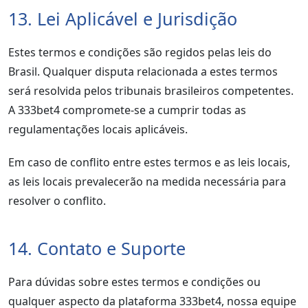
13. Lei Aplicável e Jurisdição
Estes termos e condições são regidos pelas leis do
Brasil. Qualquer disputa relacionada a estes termos
será resolvida pelos tribunais brasileiros competentes.
A 333bet4 compromete-se a cumprir todas as
regulamentações locais aplicáveis.
Em caso de conflito entre estes termos e as leis locais,
as leis locais prevalecerão na medida necessária para
resolver o conflito.
14. Contato e Suporte
Para dúvidas sobre estes termos e condições ou
qualquer aspecto da plataforma 333bet4, nossa equipe