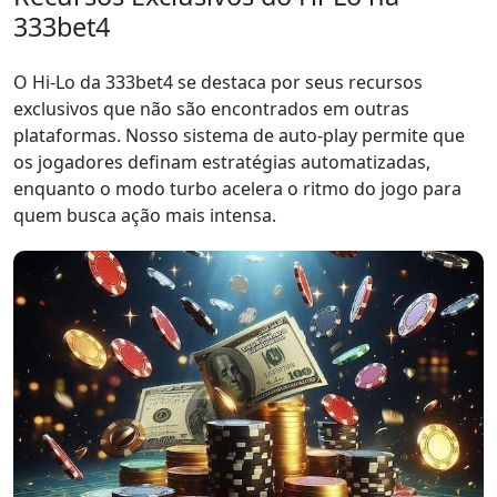
333bet4
O Hi-Lo da 333bet4 se destaca por seus recursos
exclusivos que não são encontrados em outras
plataformas. Nosso sistema de auto-play permite que
os jogadores definam estratégias automatizadas,
enquanto o modo turbo acelera o ritmo do jogo para
quem busca ação mais intensa.