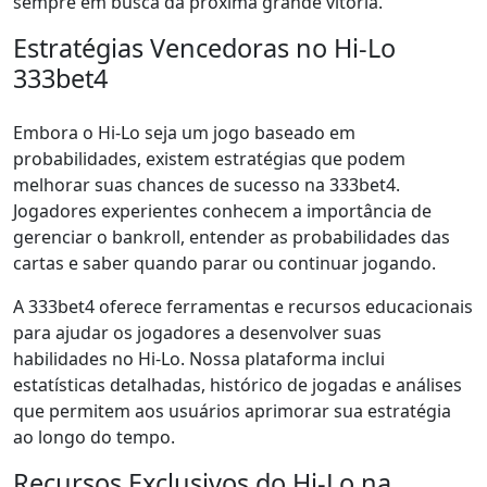
sempre em busca da próxima grande vitória.
Estratégias Vencedoras no Hi-Lo
333bet4
Embora o Hi-Lo seja um jogo baseado em
probabilidades, existem estratégias que podem
melhorar suas chances de sucesso na 333bet4.
Jogadores experientes conhecem a importância de
gerenciar o bankroll, entender as probabilidades das
cartas e saber quando parar ou continuar jogando.
A 333bet4 oferece ferramentas e recursos educacionais
para ajudar os jogadores a desenvolver suas
habilidades no Hi-Lo. Nossa plataforma inclui
estatísticas detalhadas, histórico de jogadas e análises
que permitem aos usuários aprimorar sua estratégia
ao longo do tempo.
Recursos Exclusivos do Hi-Lo na