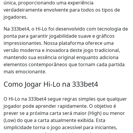
única, proporcionando uma experiência
verdadeiramente envolvente para todos os tipos de
jogadores.
Na 333bet4, o Hi-Lo foi desenvolvido com tecnologia de
ponta para garantir jogabilidade suave e gráficos
impressionantes. Nossa plataforma oferece uma
versão moderna e inovadora deste jogo tradicional,
mantendo sua essência original enquanto adiciona
elementos contemporâneos que tornam cada partida
mais emocionante.
Como Jogar Hi-Lo na 333bet4
O Hi-Lo na 333bet4 segue regras simples que qualquer
jogador pode aprender rapidamente. O objetivo é
prever se a próxima carta será maior (High) ou menor
(Low) do que a carta atualmente exibida. Esta
simplicidade torna o jogo acessível para iniciantes,