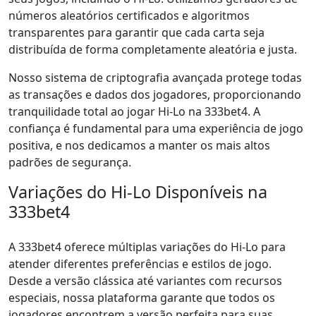
números aleatórios certificados e algoritmos
transparentes para garantir que cada carta seja
distribuída de forma completamente aleatória e justa.
Nosso sistema de criptografia avançada protege todas
as transações e dados dos jogadores, proporcionando
tranquilidade total ao jogar Hi-Lo na 333bet4. A
confiança é fundamental para uma experiência de jogo
positiva, e nos dedicamos a manter os mais altos
padrões de segurança.
Variações do Hi-Lo Disponíveis na
333bet4
A 333bet4 oferece múltiplas variações do Hi-Lo para
atender diferentes preferências e estilos de jogo.
Desde a versão clássica até variantes com recursos
especiais, nossa plataforma garante que todos os
jogadores encontrem a versão perfeita para suas